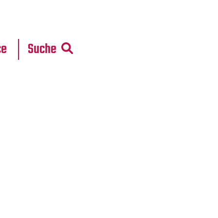
r
daten
ce
Suche