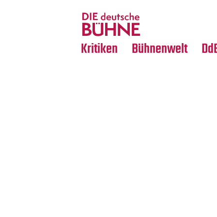
Tanz
Nachrufe
Crossover
Medientipps
Kritiken
Bühnenwelt
Dd