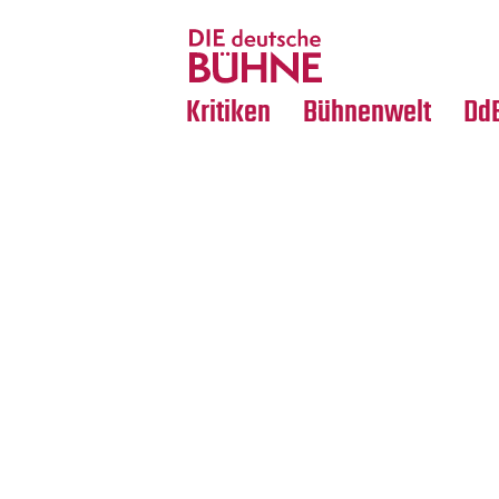
Tanz
Nachrufe
Crossover
Medientipps
Kritiken
Bühnenwelt
Dd