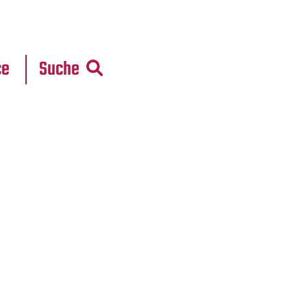
r
daten
ce
Suche