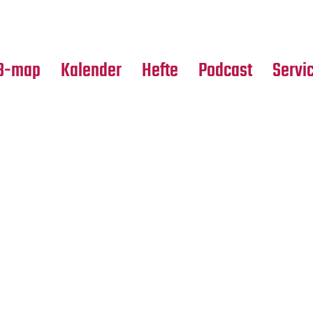
Premierensuche
Alle Hefte
Partne
Festival-Planer
Leseproben
Media
B-map
Kalender
Hefte
Podcast
Servi