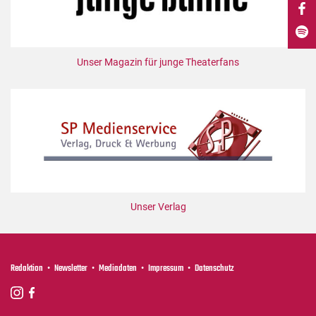
DdB-map
Kalender
Premierensuche
Unser Magazin für junge Theaterfans
Festival-Planer
Hefte
Alle Hefte
Leseproben
Podcast
Service
Unser Verlag
Shop / Abo
Newsletter
Redaktion
Redaktion
Newsletter
Mediadaten
Impressum
Datenschutz
Autor:innen
Partner