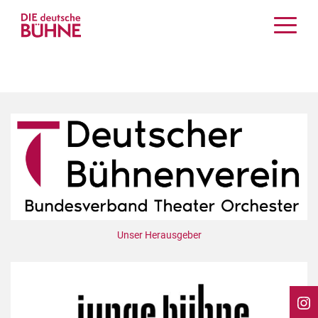
Kritiken
Schauspiel
Musiktheater
Tanz
Crossover
Bühnenwelt
Festivals & Veranstaltungen
Menschen & Theater
Themen
Unser Herausgeber
Internationales
Nachrufe
Medientipps