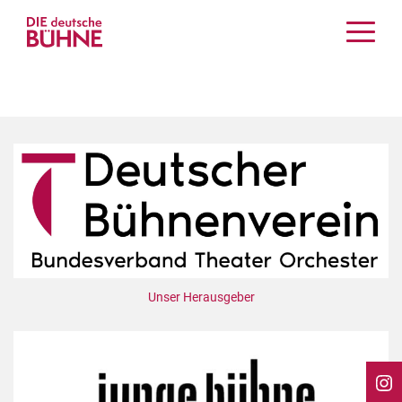
Kritiken
Schauspiel
Musiktheater
Tanz
Crossover
Bühnenwelt
Festivals & Veranstaltungen
Menschen & Theater
Themen
Unser Herausgeber
Internationales
Nachrufe
Medientipps