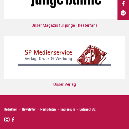
DdB-map
Kalender
Premierensuche
Unser Magazin für junge Theaterfans
Festival-Planer
Hefte
Alle Hefte
Leseproben
Podcast
Service
Unser Verlag
Shop / Abo
Newsletter
Redaktion
Redaktion
Newsletter
Mediadaten
Impressum
Datenschutz
Autor:innen
Partner