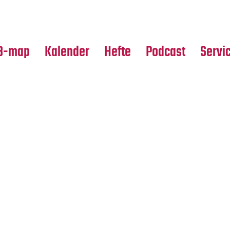
Premierensuche
Alle Hefte
Partne
Festival-Planer
Leseproben
Media
B-map
Kalender
Hefte
Podcast
Servi