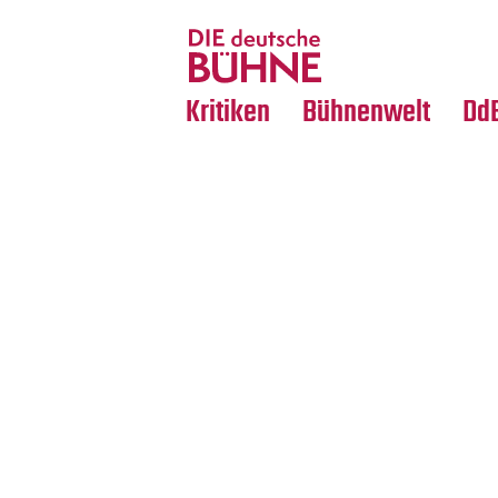
Tanz
Nachrufe
Crossover
Medientipps
Kritiken
Bühnenwelt
Dd