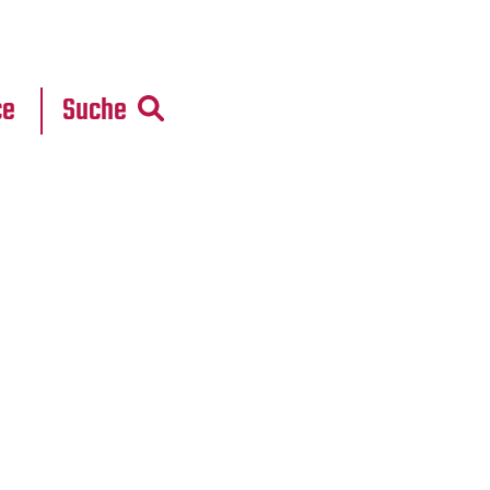
r
daten
ce
Suche