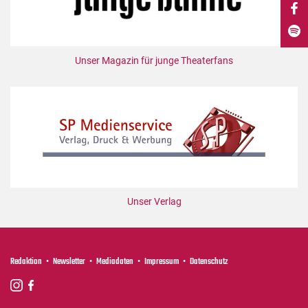
DdB-map
Kalender
Premierensuche
Unser Magazin für junge Theaterfans
Festival-Planer
Hefte
Alle Hefte
Leseproben
Podcast
Service
Unser Verlag
Shop / Abo
Newsletter
Redaktion
Redaktion
Newsletter
Mediadaten
Impressum
Datenschutz
Autor:innen
Partner