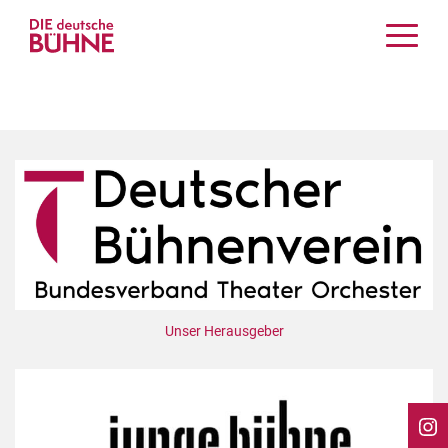
Kritiken
Schauspiel
Musiktheater
Tanz
Crossover
Bühnenwelt
Festivals & Veranstaltungen
Menschen & Theater
Themen
Unser Herausgeber
Internationales
Nachrufe
Medientipps