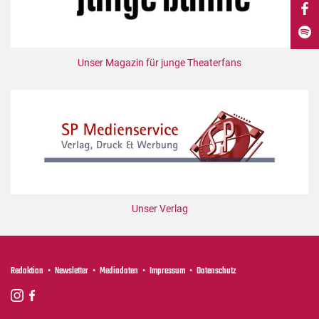
DdB-map
Kalender
Premierensuche
Unser Magazin für junge Theaterfans
Festival-Planer
Hefte
Alle Hefte
Leseproben
Podcast
Service
Unser Verlag
Shop / Abo
Newsletter
Redaktion
Redaktion
Newsletter
Mediadaten
Impressum
Datenschutz
Autor:innen
Partner