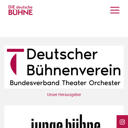
Kritiken
Schauspiel
Musiktheater
Tanz
Crossover
Bühnenwelt
Festivals & Veranstaltungen
Menschen & Theater
Themen
Unser Herausgeber
Internationales
Nachrufe
Medientipps