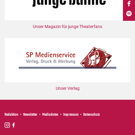
DdB-map
Kalender
Premierensuche
Unser Magazin für junge Theaterfans
Festival-Planer
Hefte
Alle Hefte
Leseproben
Podcast
Service
Unser Verlag
Shop / Abo
Newsletter
Redaktion
Redaktion
Newsletter
Mediadaten
Impressum
Datenschutz
Autor:innen
Partner