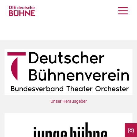
Kritiken
Schauspiel
Musiktheater
Tanz
Crossover
Bühnenwelt
Festivals & Veranstaltungen
Menschen & Theater
Themen
Unser Herausgeber
Internationales
Nachrufe
Medientipps