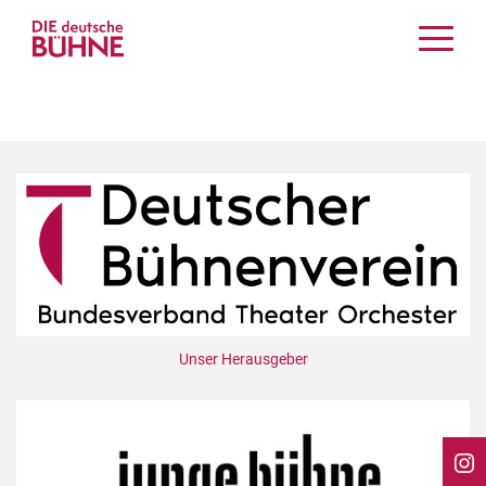
Kritiken
Schauspiel
Musiktheater
Tanz
Crossover
Bühnenwelt
Festivals & Veranstaltungen
Menschen & Theater
Themen
Unser Herausgeber
Internationales
Nachrufe
Medientipps