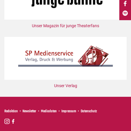
DdB-map
Kalender
Premierensuche
Unser Magazin für junge Theaterfans
Festival-Planer
Hefte
Alle Hefte
Leseproben
Podcast
Service
Unser Verlag
Shop / Abo
Newsletter
Redaktion
Redaktion
Newsletter
Mediadaten
Impressum
Datenschutz
Autor:innen
Partner