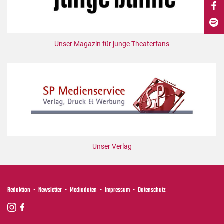
DdB-map
Kalender
Premierensuche
Unser Magazin für junge Theaterfans
Festival-Planer
Hefte
Alle Hefte
Leseproben
Podcast
Service
Unser Verlag
Shop / Abo
Newsletter
Redaktion
Redaktion
Newsletter
Mediadaten
Impressum
Datenschutz
Autor:innen
Partner