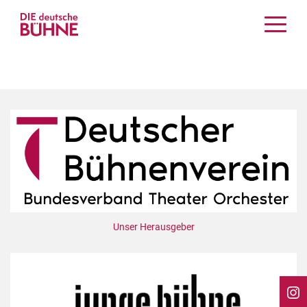
Kritiken
Schauspiel
Musiktheater
Tanz
Crossover
Bühnenwelt
Festivals & Veranstaltungen
Menschen & Theater
Themen
Unser Herausgeber
Internationales
Nachrufe
Medientipps