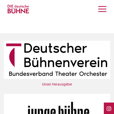
Kritiken
Schauspiel
Musiktheater
Tanz
Crossover
Bühnenwelt
Festivals & Veranstaltungen
Menschen & Theater
Themen
Unser Herausgeber
Internationales
Nachrufe
Medientipps