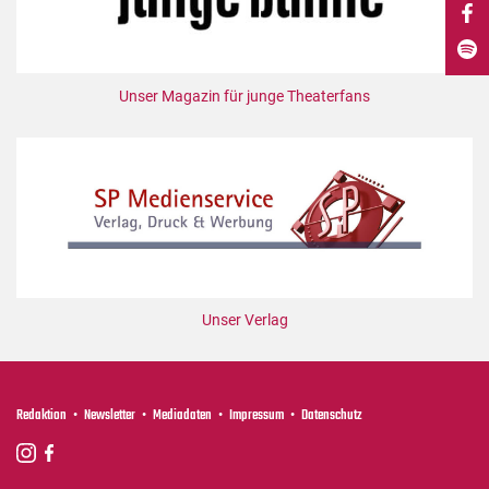
DdB-map
Kalender
Premierensuche
Unser Magazin für junge Theaterfans
Festival-Planer
Hefte
Alle Hefte
Leseproben
Podcast
Service
Unser Verlag
Shop / Abo
Newsletter
Redaktion
Redaktion
Newsletter
Mediadaten
Impressum
Datenschutz
Autor:innen
Partner