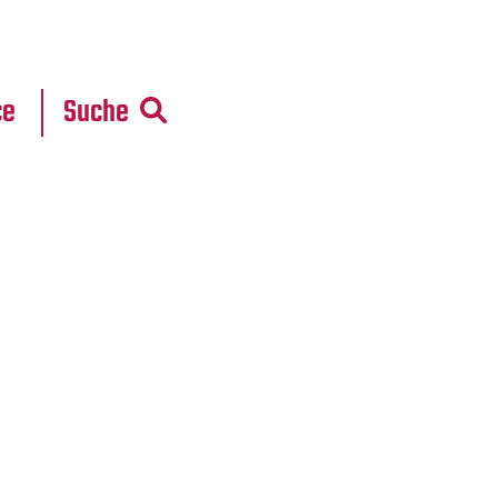
r
daten
ce
Suche