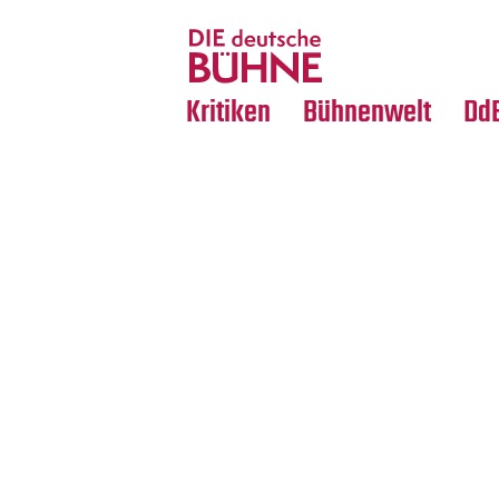
Tanz
Nachrufe
Crossover
Medientipps
Kritiken
Bühnenwelt
Dd