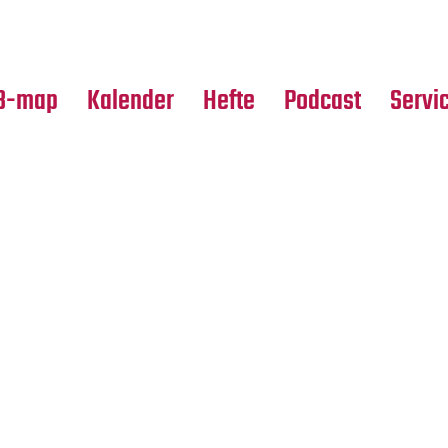
Premierensuche
Alle Hefte
Partne
Festival-Planer
Leseproben
Media
B-map
Kalender
Hefte
Podcast
Servi