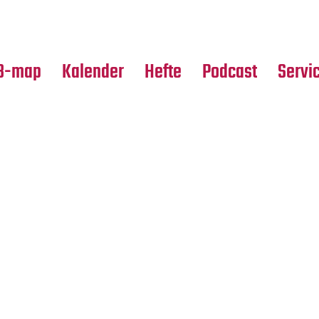
Premierensuche
Alle Hefte
Partne
Festival-Planer
Leseproben
Media
B-map
Kalender
Hefte
Podcast
Servi