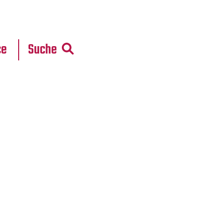
r
daten
ce
Suche