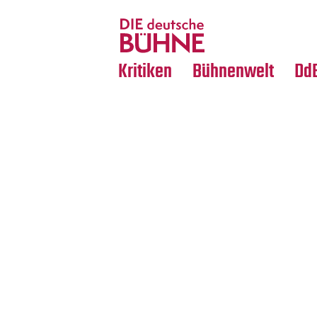
Tanz
Nachrufe
Crossover
Medientipps
Kritiken
Bühnenwelt
Dd