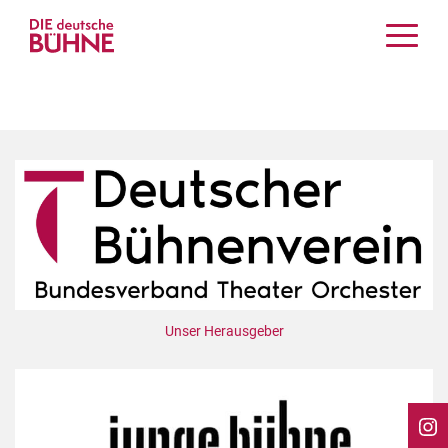
Kritiken
Schauspiel
Musiktheater
Tanz
Crossover
Bühnenwelt
Festivals & Veranstaltungen
Menschen & Theater
Themen
Unser Herausgeber
Internationales
Nachrufe
Medientipps