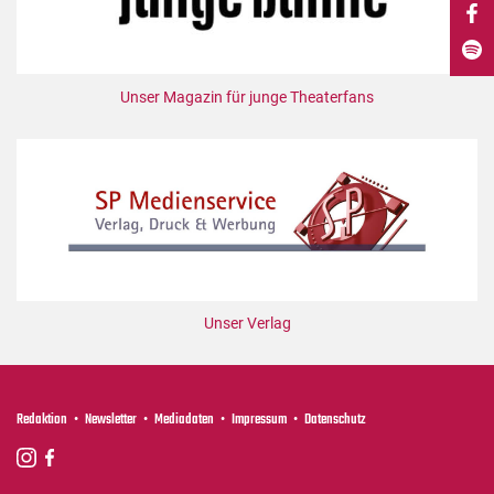
DdB-map
Kalender
Premierensuche
Unser Magazin für junge Theaterfans
Festival-Planer
Hefte
Alle Hefte
Leseproben
Podcast
Service
Unser Verlag
Shop / Abo
Newsletter
Redaktion
Redaktion
Newsletter
Mediadaten
Impressum
Datenschutz
Autor:innen
Partner