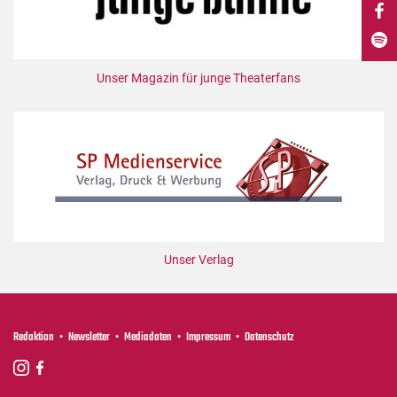
DdB-map
Kalender
Premierensuche
Unser Magazin für junge Theaterfans
Festival-Planer
Hefte
Alle Hefte
Leseproben
Podcast
Service
Unser Verlag
Shop / Abo
Newsletter
Redaktion
Redaktion
Newsletter
Mediadaten
Impressum
Datenschutz
Autor:innen
Partner