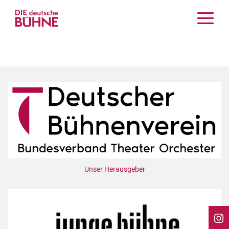
Kritiken
Schauspiel
Musiktheater
Tanz
Crossover
Bühnenwelt
Festivals & Veranstaltungen
Menschen & Theater
Themen
Unser Herausgeber
Internationales
Nachrufe
Medientipps