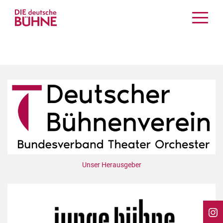
Kritiken
Schauspiel
Musiktheater
Tanz
Crossover
Bühnenwelt
Festivals & Veranstaltungen
Menschen & Theater
Themen
Unser Herausgeber
Internationales
Nachrufe
Medientipps