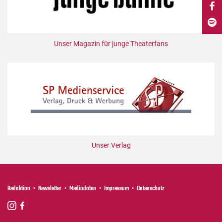
DdB-map
Kalender
Premierensuche
Unser Magazin für junge Theaterfans
Festival-Planer
Hefte
Alle Hefte
Leseproben
Podcast
Service
Unser Verlag
Shop / Abo
Newsletter
Redaktion
Redaktion
Newsletter
Mediadaten
Impressum
Datenschutz
Autor:innen
Partner