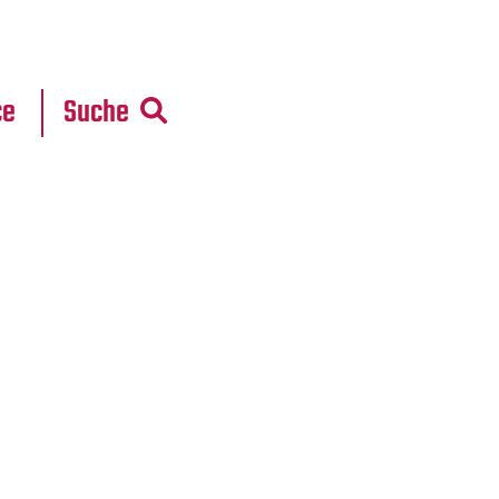
r
daten
ce
Suche