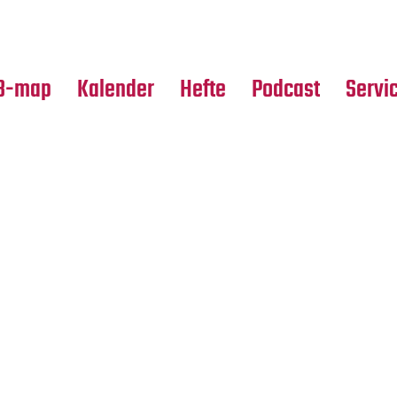
Premierensuche
Alle Hefte
Partne
Festival-Planer
Leseproben
Media
B-map
Kalender
Hefte
Podcast
Servi