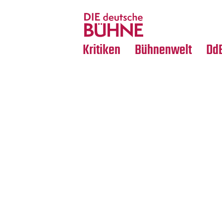
Tanz
Nachrufe
Crossover
Medientipps
Kritiken
Bühnenwelt
Dd