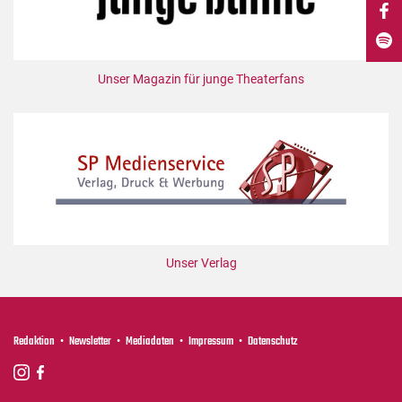
DdB-map
Kalender
Premierensuche
Unser Magazin für junge Theaterfans
Festival-Planer
Hefte
Alle Hefte
Leseproben
Podcast
Service
Unser Verlag
Shop / Abo
Newsletter
Redaktion
Redaktion
Newsletter
Mediadaten
Impressum
Datenschutz
Autor:innen
Partner