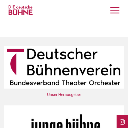
Kritiken
Schauspiel
Musiktheater
Tanz
Crossover
Bühnenwelt
Festivals & Veranstaltungen
Menschen & Theater
Themen
Unser Herausgeber
Internationales
Nachrufe
Medientipps