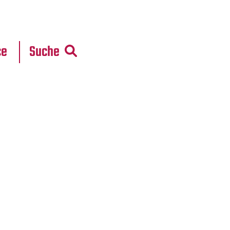
r
daten
ce
Suche