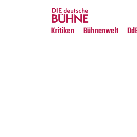
Tanz
Nachrufe
Crossover
Medientipps
Kritiken
Bühnenwelt
Dd