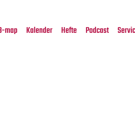
Premierensuche
Alle Hefte
Partne
Festival-Planer
Leseproben
Media
B-map
Kalender
Hefte
Podcast
Servi