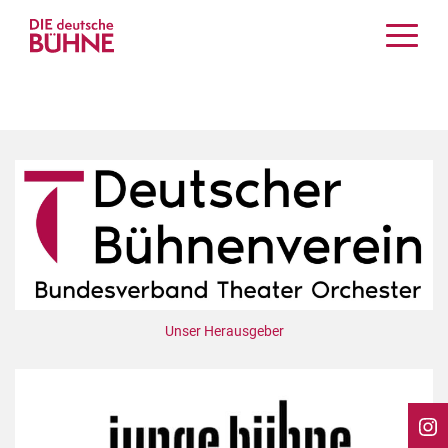
Kritiken
Schauspiel
Musiktheater
Tanz
Crossover
Bühnenwelt
Festivals & Veranstaltungen
Menschen & Theater
Themen
Unser Herausgeber
Internationales
Nachrufe
Medientipps