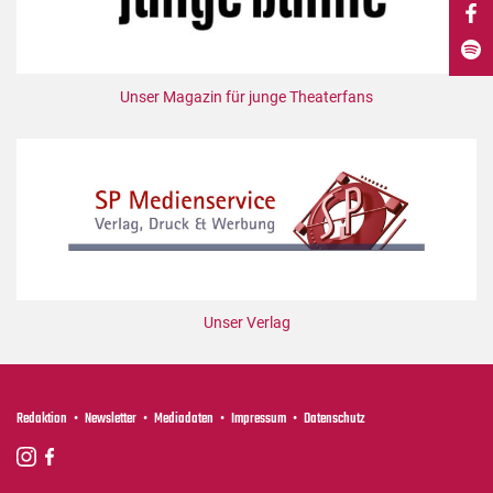
DdB-map
Kalender
Premierensuche
Unser Magazin für junge Theaterfans
Festival-Planer
Hefte
Alle Hefte
Leseproben
Podcast
Service
Unser Verlag
Shop / Abo
Newsletter
Redaktion
Redaktion
Newsletter
Mediadaten
Impressum
Datenschutz
Autor:innen
Partner