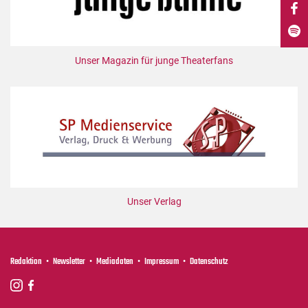
DdB-map
Kalender
Premierensuche
Unser Magazin für junge Theaterfans
Festival-Planer
Hefte
Alle Hefte
Leseproben
Podcast
Service
Unser Verlag
Shop / Abo
Newsletter
Redaktion
Redaktion
Newsletter
Mediadaten
Impressum
Datenschutz
Autor:innen
Partner