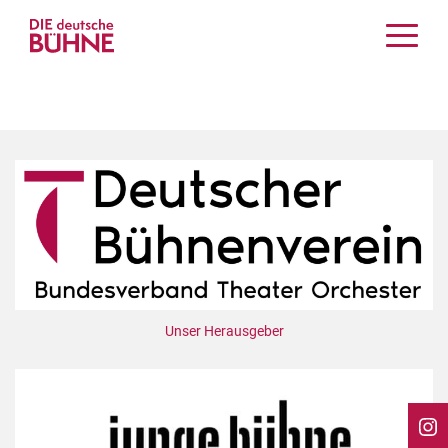
Kritiken
Schauspiel
Musiktheater
Tanz
Crossover
Bühnenwelt
Festivals & Veranstaltungen
Menschen & Theater
Themen
Unser Herausgeber
Internationales
Nachrufe
Medientipps