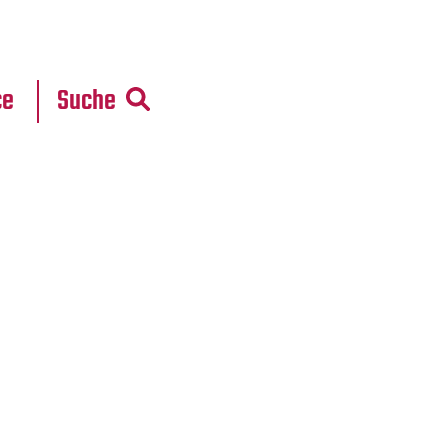
r
daten
ce
Suche