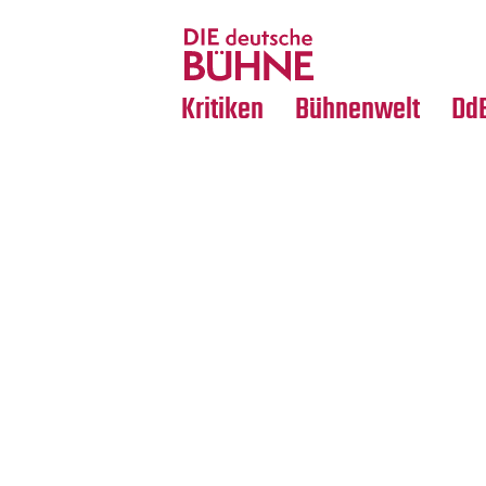
Tanz
Nachrufe
Crossover
Medientipps
Kritiken
Bühnenwelt
Dd