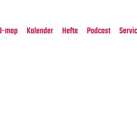
Premierensuche
Alle Hefte
Partne
Festival-Planer
Leseproben
Media
B-map
Kalender
Hefte
Podcast
Servi