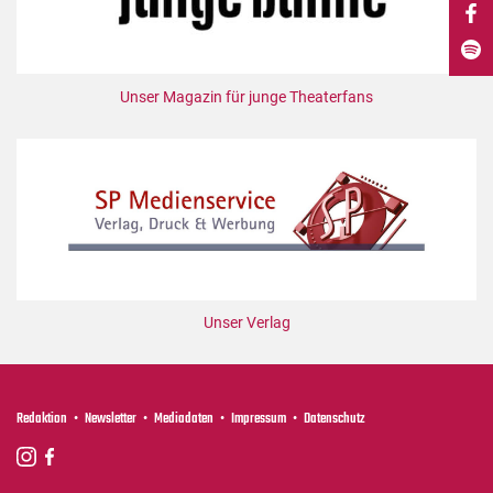
DdB-map
Kalender
Premierensuche
Unser Magazin für junge Theaterfans
Festival-Planer
Hefte
Alle Hefte
Leseproben
Podcast
Service
Unser Verlag
Shop / Abo
Newsletter
Redaktion
Redaktion
Newsletter
Mediadaten
Impressum
Datenschutz
Autor:innen
Partner