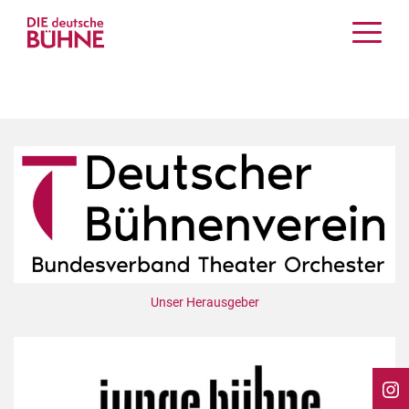
Kritiken
Schauspiel
Musiktheater
Tanz
Crossover
Bühnenwelt
Festivals & Veranstaltungen
Menschen & Theater
Themen
Unser Herausgeber
Internationales
Nachrufe
Medientipps