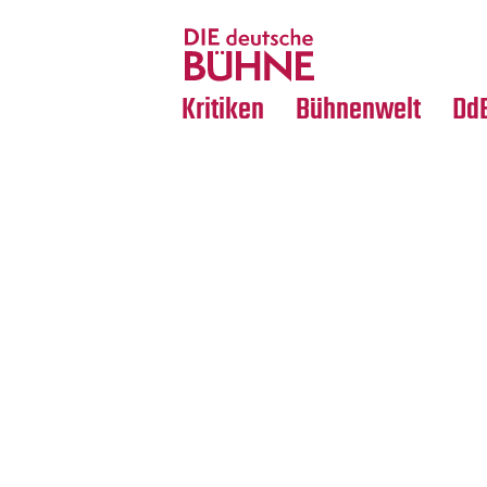
Tanz
Nachrufe
Crossover
Medientipps
Kritiken
Bühnenwelt
Dd