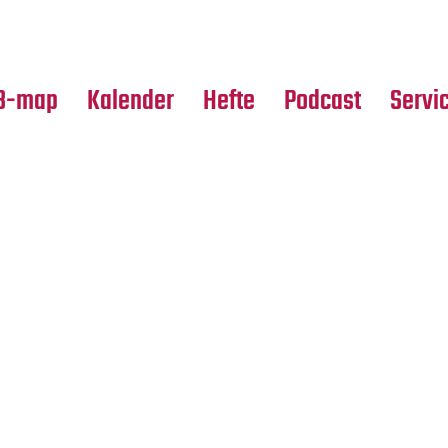
Premierensuche
Alle Hefte
Partne
Festival-Planer
Leseproben
Media
B-map
Kalender
Hefte
Podcast
Servi