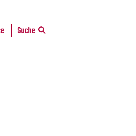
r
daten
ce
Suche