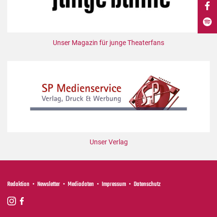
DdB-map
Kalender
Premierensuche
Unser Magazin für junge Theaterfans
Festival-Planer
Hefte
Alle Hefte
Leseproben
Podcast
Service
Unser Verlag
Shop / Abo
Newsletter
Redaktion
Redaktion
Newsletter
Mediadaten
Impressum
Datenschutz
Autor:innen
Partner