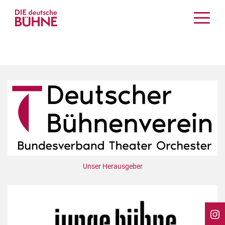
Kritiken
Schauspiel
Musiktheater
Tanz
Crossover
Bühnenwelt
Festivals & Veranstaltungen
Menschen & Theater
Themen
Unser Herausgeber
Internationales
Nachrufe
Medientipps