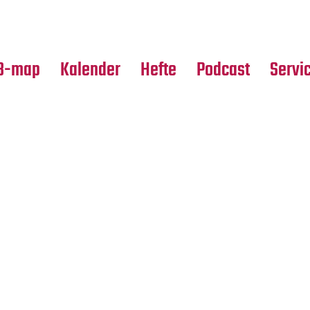
Premierensuche
Alle Hefte
Partne
Festival-Planer
Leseproben
Media
B-map
Kalender
Hefte
Podcast
Servi