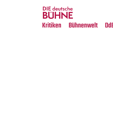
Tanz
Nachrufe
Crossover
Medientipps
Kritiken
Bühnenwelt
Dd