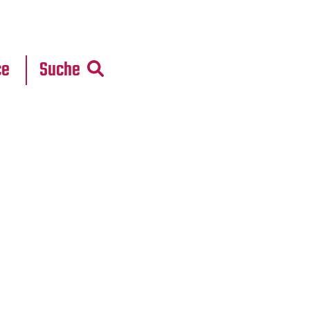
r
daten
ce
Suche