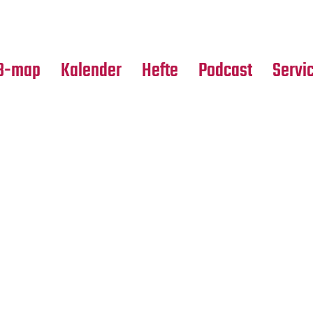
Premierensuche
Alle Hefte
Partne
Festival-Planer
Leseproben
Media
B-map
Kalender
Hefte
Podcast
Servi