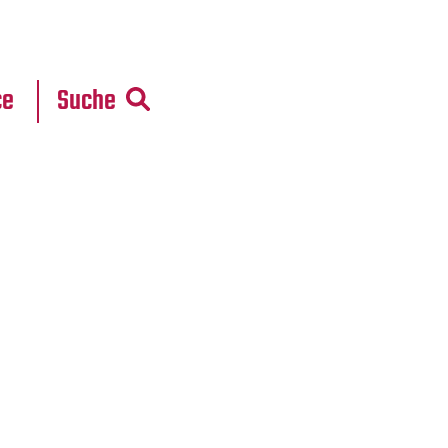
r
daten
ce
Suche