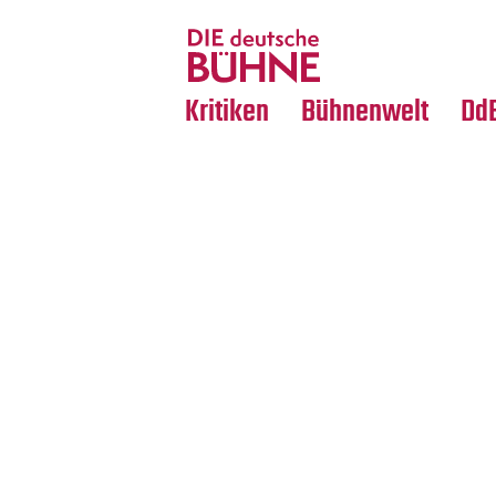
Tanz
Nachrufe
Crossover
Medientipps
Kritiken
Bühnenwelt
Dd