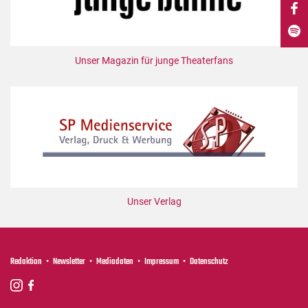
DdB-map
Kalender
Premierensuche
Unser Magazin für junge Theaterfans
Festival-Planer
Hefte
Alle Hefte
Leseproben
Podcast
Service
Unser Verlag
Shop / Abo
Newsletter
Redaktion
Redaktion
Newsletter
Mediadaten
Impressum
Datenschutz
Autor:innen
Partner