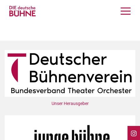
Kritiken
Schauspiel
Musiktheater
Tanz
Crossover
Bühnenwelt
Festivals & Veranstaltungen
Menschen & Theater
Themen
Unser Herausgeber
Internationales
Nachrufe
Medientipps