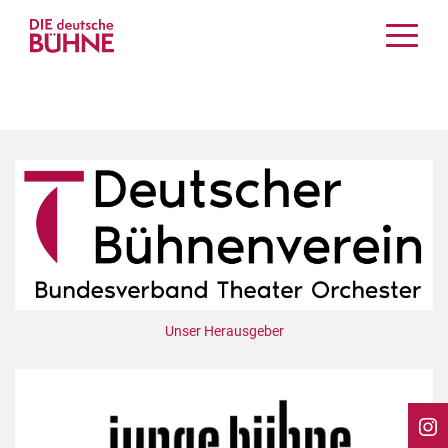
Kritiken
Schauspiel
Musiktheater
Tanz
Crossover
Bühnenwelt
Festivals & Veranstaltungen
Menschen & Theater
Themen
Unser Herausgeber
Internationales
Nachrufe
Medientipps