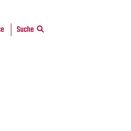
r
daten
ce
Suche