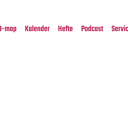
Premierensuche
Alle Hefte
Partne
Festival-Planer
Leseproben
Media
B-map
Kalender
Hefte
Podcast
Servi