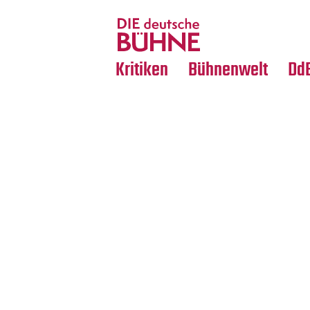
Tanz
Nachrufe
Crossover
Medientipps
Kritiken
Bühnenwelt
Dd