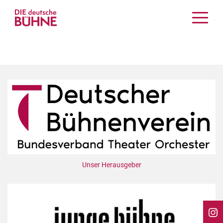
Kritiken
Schauspiel
Musiktheater
Tanz
Crossover
Bühnenwelt
Festivals & Veranstaltungen
Menschen & Theater
Themen
Unser Herausgeber
Internationales
Nachrufe
Medientipps