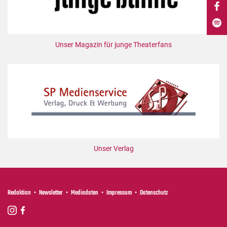
DdB-map
Kalender
Premierensuche
Unser Magazin für junge Theaterfans
Festival-Planer
Hefte
Alle Hefte
Leseproben
Podcast
Service
Unser Verlag
Shop / Abo
Newsletter
Redaktion
Redaktion
Newsletter
Mediadaten
Impressum
Datenschutz
Autor:innen
Partner