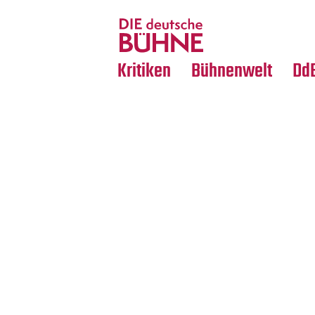
Tanz
Nachrufe
Crossover
Medientipps
Kritiken
Bühnenwelt
Dd