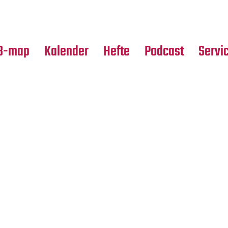
Premierensuche
Alle Hefte
Partne
Festival-Planer
Leseproben
Media
B-map
Kalender
Hefte
Podcast
Servi