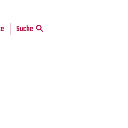
r
daten
ce
Suche