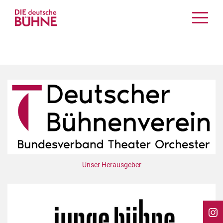
Kritiken
Schauspiel
Musiktheater
Tanz
Crossover
Bühnenwelt
Festivals & Veranstaltungen
Menschen & Theater
Themen
Unser Herausgeber
Internationales
Nachrufe
Medientipps