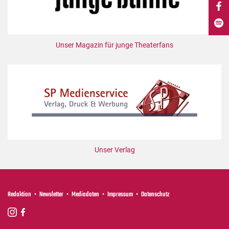
DdB-map
Kalender
Premierensuche
Unser Magazin für junge Theaterfans
Festival-Planer
Hefte
Alle Hefte
Leseproben
Podcast
Service
Unser Verlag
Shop / Abo
Newsletter
Redaktion
Redaktion
Newsletter
Mediadaten
Impressum
Datenschutz
Autor:innen
Partner