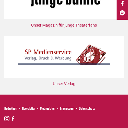
DdB-map
Kalender
Premierensuche
Unser Magazin für junge Theaterfans
Festival-Planer
Hefte
Alle Hefte
Leseproben
Podcast
Service
Unser Verlag
Shop / Abo
Newsletter
Redaktion
Redaktion
Newsletter
Mediadaten
Impressum
Datenschutz
Autor:innen
Partner