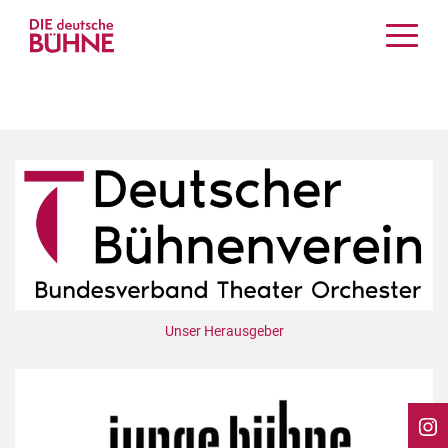
Kritiken
Schauspiel
Musiktheater
Tanz
Crossover
Bühnenwelt
Festivals & Veranstaltungen
Menschen & Theater
Themen
Unser Herausgeber
Internationales
Nachrufe
Medientipps