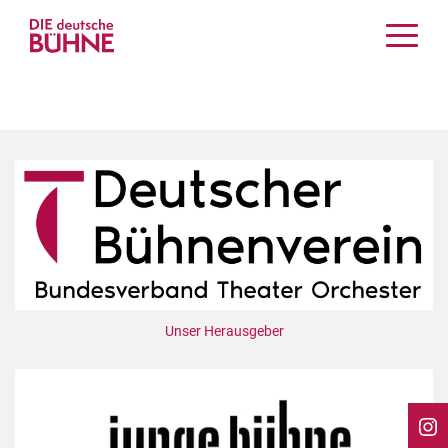
Kritiken
Schauspiel
Musiktheater
Tanz
Crossover
Bühnenwelt
Festivals & Veranstaltungen
Menschen & Theater
Themen
Unser Herausgeber
Internationales
Nachrufe
Medientipps