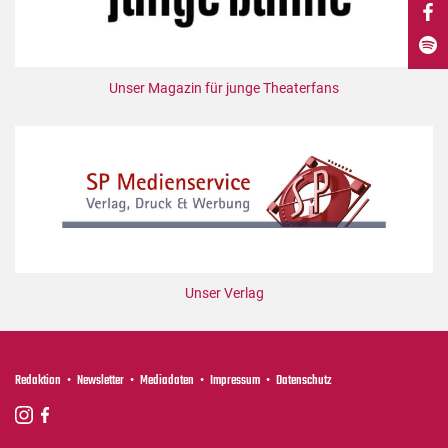
DdB-map
Kalender
Premierensuche
Unser Magazin für junge Theaterfans
Festival-Planer
Hefte
Alle Hefte
Leseproben
Podcast
Service
Unser Verlag
Shop / Abo
Newsletter
Redaktion
Redaktion
Newsletter
Mediadaten
Impressum
Datenschutz
Autor:innen
Partner