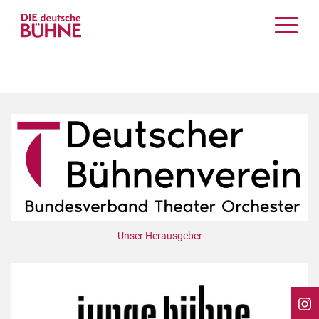
Kritiken
Schauspiel
Musiktheater
Tanz
Crossover
Bühnenwelt
Festivals & Veranstaltungen
Menschen & Theater
Themen
Unser Herausgeber
Internationales
Nachrufe
Medientipps