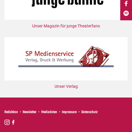
DdB-map
Kalender
Premierensuche
Unser Magazin für junge Theaterfans
Festival-Planer
Hefte
Alle Hefte
Leseproben
Podcast
Service
Unser Verlag
Shop / Abo
Newsletter
Redaktion
Redaktion
Newsletter
Mediadaten
Impressum
Datenschutz
Autor:innen
Partner