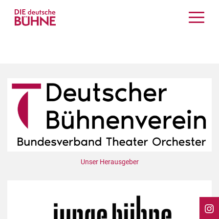
Kritiken
Schauspiel
Musiktheater
Tanz
Crossover
Bühnenwelt
Festivals & Veranstaltungen
Menschen & Theater
Themen
Unser Herausgeber
Internationales
Nachrufe
Medientipps