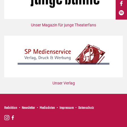
DdB-map
Kalender
Premierensuche
Unser Magazin für junge Theaterfans
Festival-Planer
Hefte
Alle Hefte
Leseproben
Podcast
Service
Unser Verlag
Shop / Abo
Newsletter
Redaktion
Redaktion
Newsletter
Mediadaten
Impressum
Datenschutz
Autor:innen
Partner