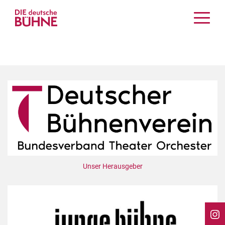
Kritiken
Schauspiel
Musiktheater
Tanz
Crossover
Bühnenwelt
Festivals & Veranstaltungen
Menschen & Theater
Themen
Unser Herausgeber
Internationales
Nachrufe
Medientipps