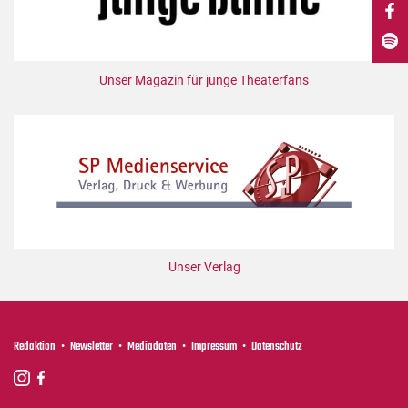
DdB-map
Kalender
Premierensuche
Unser Magazin für junge Theaterfans
Festival-Planer
Hefte
Alle Hefte
Leseproben
Podcast
Service
Unser Verlag
Shop / Abo
Newsletter
Redaktion
Redaktion
Newsletter
Mediadaten
Impressum
Datenschutz
Autor:innen
Partner