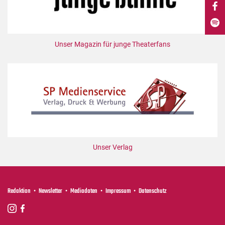
DdB-map
Kalender
Premierensuche
Unser Magazin für junge Theaterfans
Festival-Planer
Hefte
Alle Hefte
Leseproben
Podcast
Service
Unser Verlag
Shop / Abo
Newsletter
Redaktion
Redaktion
Newsletter
Mediadaten
Impressum
Datenschutz
Autor:innen
Partner