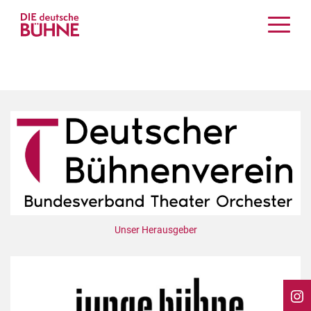
Kritiken
Schauspiel
Musiktheater
Tanz
Crossover
Bühnenwelt
Festivals & Veranstaltungen
Menschen & Theater
Themen
Unser Herausgeber
Internationales
Nachrufe
Medientipps