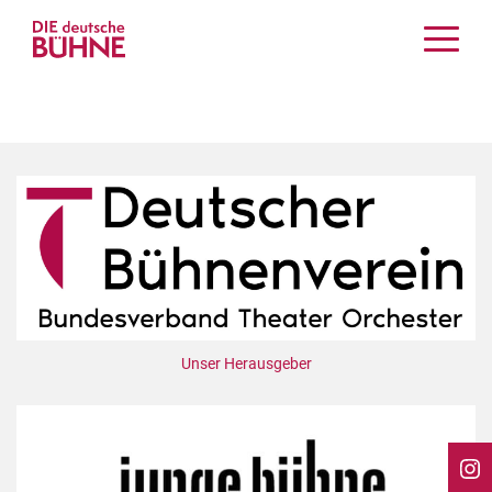
Kritiken
Schauspiel
Musiktheater
Tanz
Crossover
Bühnenwelt
Festivals & Veranstaltungen
Menschen & Theater
Themen
Unser Herausgeber
Internationales
Nachrufe
Medientipps