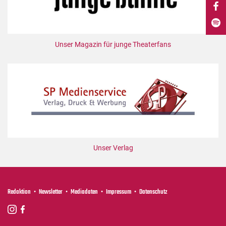
DdB-map
Kalender
Premierensuche
Unser Magazin für junge Theaterfans
Festival-Planer
Hefte
Alle Hefte
Leseproben
Podcast
Service
Unser Verlag
Shop / Abo
Newsletter
Redaktion
Redaktion
Newsletter
Mediadaten
Impressum
Datenschutz
Autor:innen
Partner