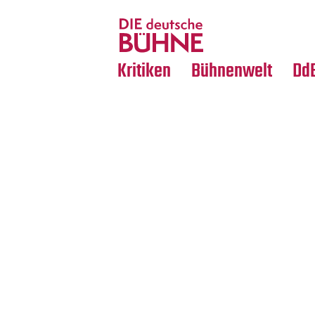
Tanz
Nachrufe
Crossover
Medientipps
Kritiken
Bühnenwelt
Dd