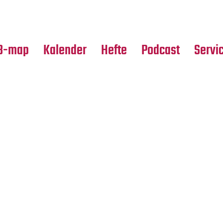
Premierensuche
Alle Hefte
Partne
Festival-Planer
Leseproben
Media
B-map
Kalender
Hefte
Podcast
Servi