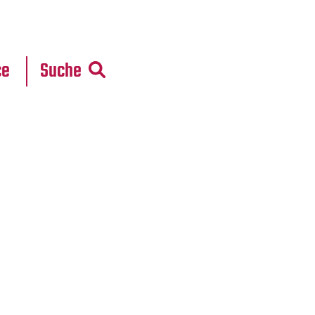
r
daten
ce
Suche