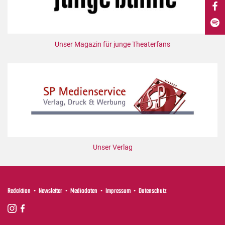
DdB-map
Kalender
Premierensuche
Unser Magazin für junge Theaterfans
Festival-Planer
Hefte
Alle Hefte
Leseproben
Podcast
Service
Unser Verlag
Shop / Abo
Newsletter
Redaktion
Redaktion
Newsletter
Mediadaten
Impressum
Datenschutz
Autor:innen
Partner