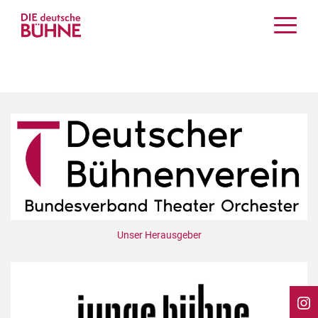
Kritiken
Schauspiel
Musiktheater
Tanz
Crossover
Bühnenwelt
Festivals & Veranstaltungen
Menschen & Theater
Themen
Unser Herausgeber
Internationales
Nachrufe
Medientipps