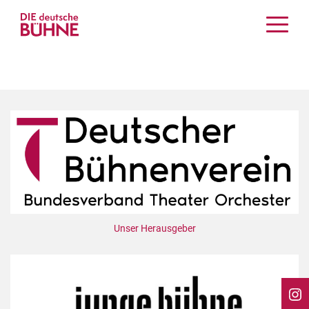
Kritiken
Schauspiel
Musiktheater
Tanz
Crossover
Bühnenwelt
Festivals & Veranstaltungen
Menschen & Theater
Themen
Unser Herausgeber
Internationales
Nachrufe
Medientipps