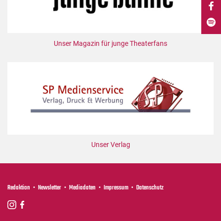
DdB-map
Kalender
Premierensuche
Unser Magazin für junge Theaterfans
Festival-Planer
Hefte
Alle Hefte
Leseproben
Podcast
Service
Unser Verlag
Shop / Abo
Newsletter
Redaktion
Redaktion
Newsletter
Mediadaten
Impressum
Datenschutz
Autor:innen
Partner