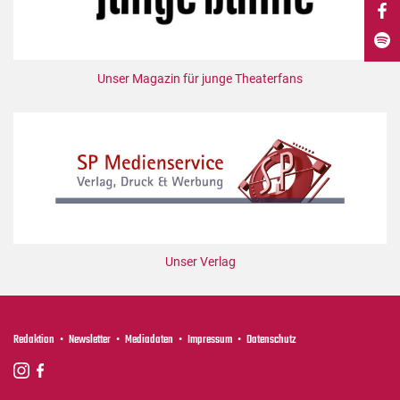
DdB-map
Kalender
Premierensuche
Unser Magazin für junge Theaterfans
Festival-Planer
Hefte
Alle Hefte
Leseproben
Podcast
Service
Unser Verlag
Shop / Abo
Newsletter
Redaktion
Redaktion
Newsletter
Mediadaten
Impressum
Datenschutz
Autor:innen
Partner