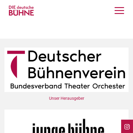
Kritiken
Schauspiel
Musiktheater
Tanz
Crossover
Bühnenwelt
Festivals & Veranstaltungen
Menschen & Theater
Themen
Unser Herausgeber
Internationales
Nachrufe
Medientipps