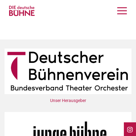
Kritiken
Schauspiel
Musiktheater
Tanz
Crossover
Bühnenwelt
Festivals & Veranstaltungen
Menschen & Theater
Themen
Unser Herausgeber
Internationales
Nachrufe
Medientipps