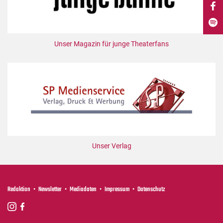
DdB-map
Kalender
Premierensuche
Unser Magazin für junge Theaterfans
Festival-Planer
Hefte
Alle Hefte
Leseproben
Podcast
Service
Unser Verlag
Shop / Abo
Newsletter
Redaktion
Redaktion
Newsletter
Mediadaten
Impressum
Datenschutz
Autor:innen
Partner