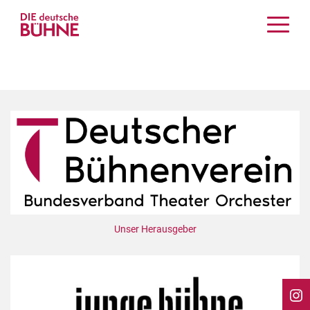
Kritiken
Schauspiel
Musiktheater
Tanz
Crossover
Bühnenwelt
Festivals & Veranstaltungen
Menschen & Theater
Themen
Unser Herausgeber
Internationales
Nachrufe
Medientipps