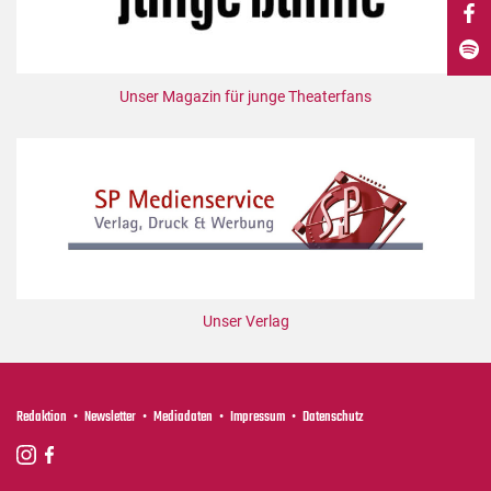
DdB-map
Kalender
Premierensuche
Unser Magazin für junge Theaterfans
Festival-Planer
Hefte
Alle Hefte
Leseproben
Podcast
Service
Unser Verlag
Shop / Abo
Newsletter
Redaktion
Redaktion
Newsletter
Mediadaten
Impressum
Datenschutz
Autor:innen
Partner