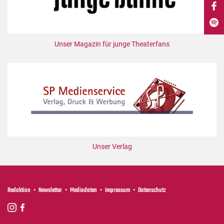
DdB-map
Kalender
Premierensuche
Unser Magazin für junge Theaterfans
Festival-Planer
Hefte
Alle Hefte
Leseproben
Podcast
Service
Unser Verlag
Shop / Abo
Newsletter
Redaktion
Redaktion
Newsletter
Mediadaten
Impressum
Datenschutz
Autor:innen
Partner