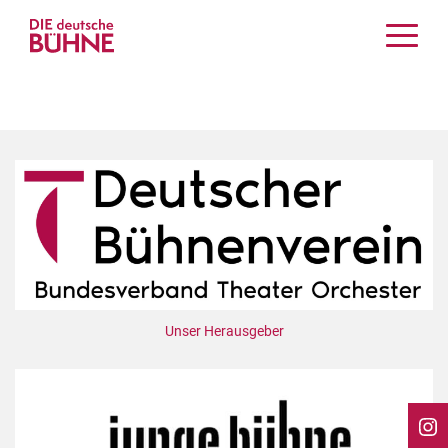
Kritiken
Schauspiel
Musiktheater
Tanz
Crossover
Bühnenwelt
Festivals & Veranstaltungen
Menschen & Theater
Themen
Unser Herausgeber
Internationales
Nachrufe
Medientipps