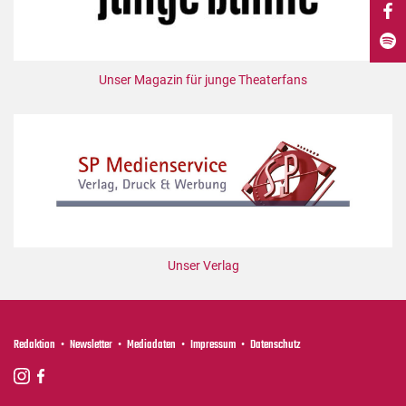
DdB-map
Kalender
Premierensuche
Unser Magazin für junge Theaterfans
Festival-Planer
Hefte
Alle Hefte
Leseproben
Podcast
Service
Unser Verlag
Shop / Abo
Newsletter
Redaktion
Redaktion
Newsletter
Mediadaten
Impressum
Datenschutz
Autor:innen
Partner