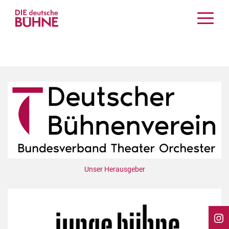
Kritiken
Schauspiel
Musiktheater
Tanz
Crossover
Bühnenwelt
Festivals & Veranstaltungen
Menschen & Theater
Themen
Unser Herausgeber
Internationales
Nachrufe
Medientipps