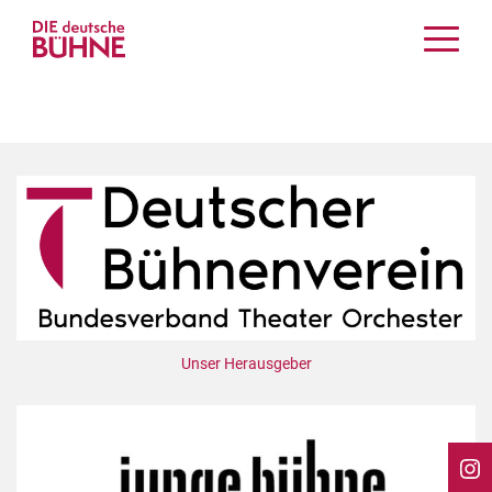
Kritiken
Schauspiel
Musiktheater
Tanz
Crossover
Bühnenwelt
Festivals & Veranstaltungen
Menschen & Theater
Themen
Unser Herausgeber
Internationales
Nachrufe
Medientipps