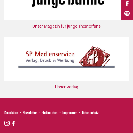
DdB-map
Kalender
Premierensuche
Unser Magazin für junge Theaterfans
Festival-Planer
Hefte
Alle Hefte
Leseproben
Podcast
Service
Unser Verlag
Shop / Abo
Newsletter
Redaktion
Redaktion
Newsletter
Mediadaten
Impressum
Datenschutz
Autor:innen
Partner