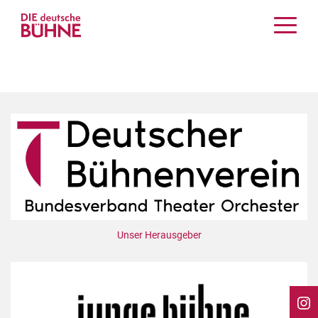
Kritiken
Schauspiel
Musiktheater
Tanz
Crossover
Bühnenwelt
Festivals & Veranstaltungen
Menschen & Theater
Themen
Unser Herausgeber
Internationales
Nachrufe
Medientipps