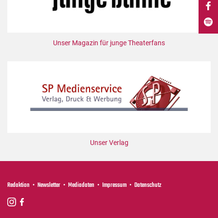
DdB-map
Kalender
Premierensuche
Unser Magazin für junge Theaterfans
Festival-Planer
Hefte
Alle Hefte
Leseproben
Podcast
Service
Unser Verlag
Shop / Abo
Newsletter
Redaktion
Redaktion
Newsletter
Mediadaten
Impressum
Datenschutz
Autor:innen
Partner